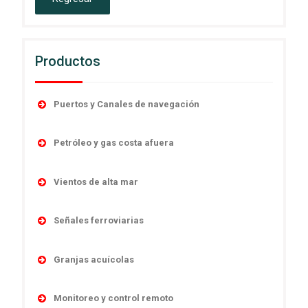
Productos
Puertos y Canales de navegación
Accesorios
Petróleo y gas costa afuera
Boyas
Boyas
Linternas autocontenidas
Vientos de alta mar
Desmantelamiento
Linternas marinas
Navegación
Linternas antiexplosivas
Señales ferroviarias
Luces direccionales
Obstrucción
Señales de niebla
Cruces de ferrocarril
Monitoreo y control remoto
Sistema y controles
Granjas acuícolas
Sistemas de poder
Señales absolutas y de distancia
Sistemas de energía
Temporario
Boyas
Señales de maniobras
Monitoreo y control remoto
Linternas marinas