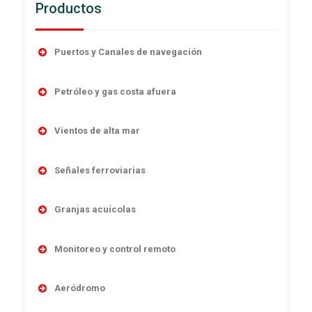
Productos
Puertos y Canales de navegación
Accesorios
Petróleo y gas costa afuera
Boyas
Boyas
Linternas autocontenidas
Vientos de alta mar
Desmantelamiento
Linternas marinas
Navegación
Linternas antiexplosivas
Señales ferroviarias
Luces direccionales
Obstrucción
Señales de niebla
Cruces de ferrocarril
Monitoreo y control remoto
Sistema y controles
Granjas acuícolas
Sistemas de poder
Señales absolutas y de distancia
Sistemas de energía
Temporario
Boyas
Señales de maniobras
Monitoreo y control remoto
Linternas marinas
Señales subterráneas
Monitoreo y control remoto
Aeródromo
Sistemas ensamblados