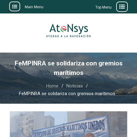
Main Menu
Top Menu
Skip
to
content
FeMPINRA se solidariza con gremios
marítimos
Home
Noticias
FeMPINRA se solidariza con gremios marítimos