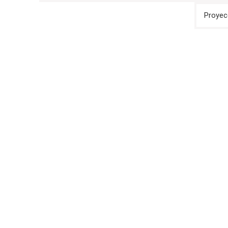
de
Proyec
entradas