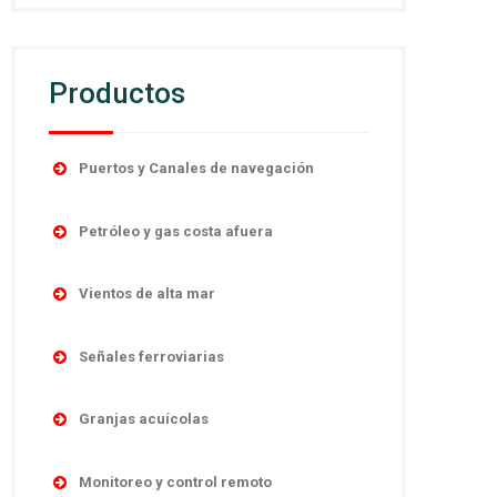
Productos
Puertos y Canales de navegación
Accesorios
Petróleo y gas costa afuera
Boyas
Boyas
Linternas autocontenidas
Vientos de alta mar
Desmantelamiento
Linternas marinas
Navegación
Linternas antiexplosivas
Señales ferroviarias
Luces direccionales
Obstrucción
Señales de niebla
Cruces de ferrocarril
Monitoreo y control remoto
Sistema y controles
Granjas acuícolas
Sistemas de poder
Señales absolutas y de distancia
Sistemas de energía
Temporario
Boyas
Señales de maniobras
Monitoreo y control remoto
Linternas marinas