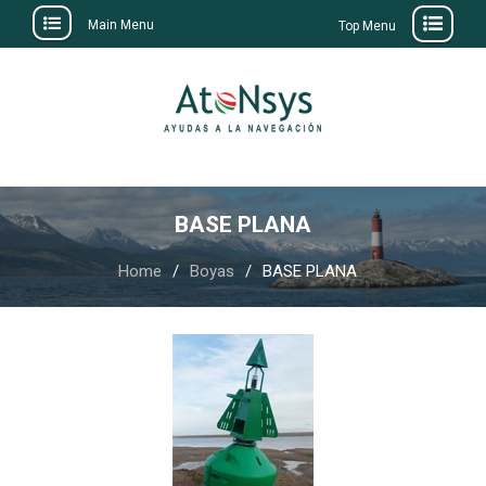
Main Menu
Top Menu
Skip
to
content
BASE PLANA
Home
Boyas
BASE PLANA