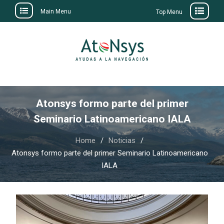
Main Menu
Top Menu
Skip
to
content
Atonsys formo parte del primer
Seminario Latinoamericano IALA
Home
Noticias
Atonsys formo parte del primer Seminario Latinoamericano
IALA