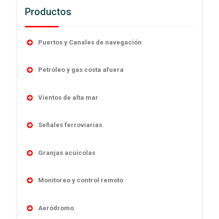
Productos
Puertos y Canales de navegación
Accesorios
Petróleo y gas costa afuera
Boyas
Boyas
Linternas autocontenidas
Vientos de alta mar
Desmantelamiento
Linternas marinas
Navegación
Linternas antiexplosivas
Señales ferroviarias
Luces direccionales
Obstrucción
Señales de niebla
Cruces de ferrocarril
Monitoreo y control remoto
Sistema y controles
Granjas acuícolas
Sistemas de poder
Señales absolutas y de distancia
Sistemas de energía
Temporario
Boyas
Señales de maniobras
Monitoreo y control remoto
Linternas marinas
Señales subterráneas
Monitoreo y control remoto
Aeródromo
Sistemas ensamblados