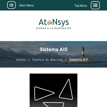
Main Menu
Top Menu
Skip
to
content
Sistema AIS
Home
Vientos de alta mar
Sistema AIS