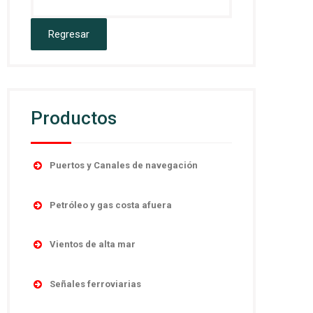
Productos
Puertos y Canales de navegación
Accesorios
Petróleo y gas costa afuera
Boyas
Boyas
Linternas autocontenidas
Vientos de alta mar
Desmantelamiento
Linternas marinas
Navegación
Linternas antiexplosivas
Señales ferroviarias
Luces direccionales
Obstrucción
Señales de niebla
Cruces de ferrocarril
Monitoreo y control remoto