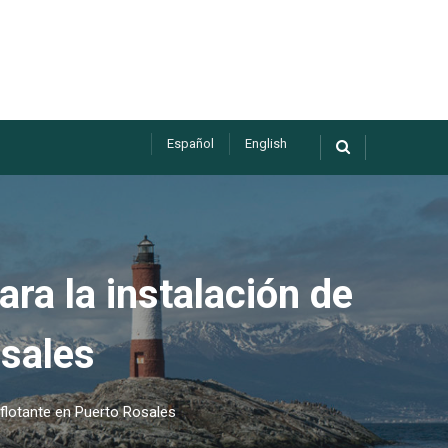
Español
English
ra la instalación de
osales
 flotante en Puerto Rosales