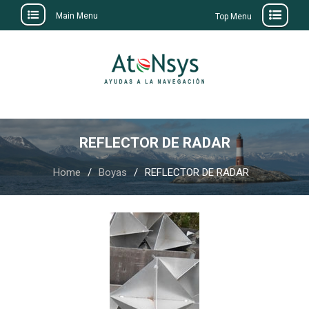
Main Menu
Top Menu
Skip
to
content
REFLECTOR DE RADAR
Home
Boyas
REFLECTOR DE RADAR