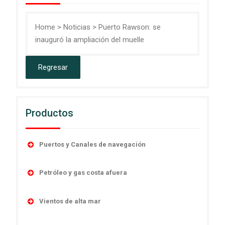
Home
>
Noticias
>
Puerto Rawson: se
inauguró la ampliación del muelle
Productos
Puertos y Canales de navegación
Accesorios
Petróleo y gas costa afuera
Boyas
Boyas
Linternas autocontenidas
Vientos de alta mar
Desmantelamiento
Linternas marinas
Navegación