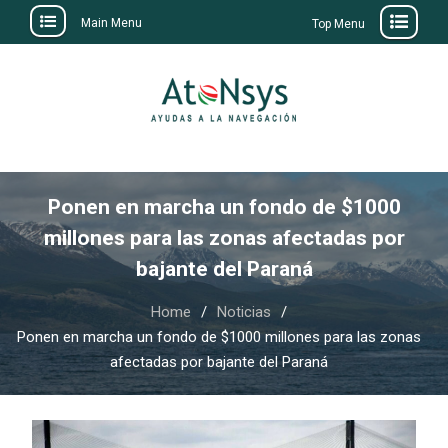
Main Menu
Top Menu
Skip
to
content
Ponen en marcha un fondo de $1000
millones para las zonas afectadas por
bajante del Paraná
Home
Noticias
Ponen en marcha un fondo de $1000 millones para las zonas
afectadas por bajante del Paraná