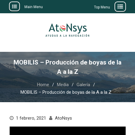
Main Menu
Top Menu
Skip
to
content
MOBILIS – Producción de boyas de la
A a la Z
Home
Media
Galería
MOBILIS – Producción de boyas de la A a la Z
1 febrero, 2021
AtoNsys