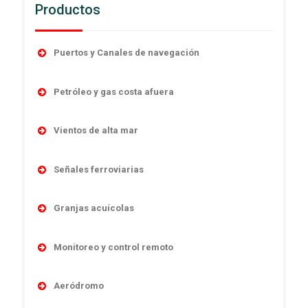
Productos
Puertos y Canales de navegación
Accesorios
Petróleo y gas costa afuera
Boyas
Boyas
Linternas autocontenidas
Vientos de alta mar
Desmantelamiento
Linternas marinas
Navegación
Linternas antiexplosivas
Señales ferroviarias
Luces direccionales
Obstrucción
Señales de niebla
Cruces de ferrocarril
Monitoreo y control remoto
Sistema y controles
Granjas acuícolas
Sistemas de poder
Señales absolutas y de distancia
Sistemas de energía
Temporario
Boyas
Señales de maniobras
Monitoreo y control remoto
Linternas marinas
Señales subterráneas
Monitoreo y control remoto
Aeródromo
Sistemas ensamblados