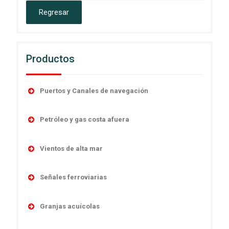
Productos
Puertos y Canales de navegación
Accesorios
Petróleo y gas costa afuera
Boyas
Boyas
Linternas autocontenidas
Vientos de alta mar
Desmantelamiento
Linternas marinas
Navegación
Linternas antiexplosivas
Señales ferroviarias
Luces direccionales
Obstrucción
Señales de niebla
Cruces de ferrocarril
Monitoreo y control remoto
Sistema y controles
Granjas acuícolas
Sistemas de poder
Señales absolutas y de distancia
Sistemas de energía
Temporario
Boyas