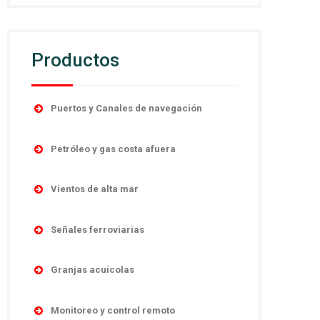
Productos
Puertos y Canales de navegación
Accesorios
Petróleo y gas costa afuera
Boyas
Boyas
Linternas autocontenidas
Vientos de alta mar
Desmantelamiento
Linternas marinas
Navegación
Linternas antiexplosivas
Señales ferroviarias
Luces direccionales
Obstrucción
Señales de niebla
Cruces de ferrocarril
Monitoreo y control remoto
Sistema y controles
Granjas acuícolas
Sistemas de poder
Señales absolutas y de distancia
Sistemas de energía
Temporario
Boyas
Señales de maniobras
Monitoreo y control remoto
Linternas marinas