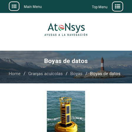
Main Menu
Top Menu
Skip
to
content
Boyas de datos
Home
Granjas acuícolas
Boyas
Boyas de datos