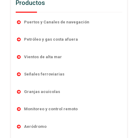
Productos
Puertos y Canales de navegación
Accesorios
Petróleo y gas costa afuera
Boyas
Boyas
Linternas autocontenidas
Vientos de alta mar
Desmantelamiento
Linternas marinas
Navegación
Linternas antiexplosivas
Señales ferroviarias
Luces direccionales
Obstrucción
Señales de niebla
Cruces de ferrocarril
Monitoreo y control remoto
Sistema y controles
Granjas acuícolas
Sistemas de poder
Señales absolutas y de distancia
Sistemas de energía
Temporario
Boyas
Señales de maniobras
Monitoreo y control remoto
Linternas marinas
Señales subterráneas
Monitoreo y control remoto
Aeródromo
Sistemas ensamblados
Obstrucción