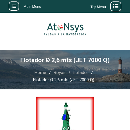
Main Menu
Top Menu
Skip
to
content
Flotador Ø 2,6 mts (JET 7000 Q)
Home
Boyas
flotador
Flotador Ø 2,6 mts (JET 7000 Q)