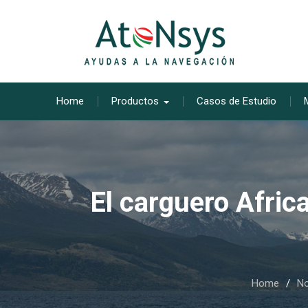
Skip
to
content
Home
Productos
Casos de Estudio
El carguero Afric
Home
No