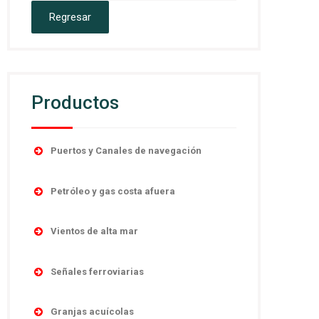
Productos
Puertos y Canales de navegación
Accesorios
Petróleo y gas costa afuera
Boyas
Boyas
Linternas autocontenidas
Vientos de alta mar
Desmantelamiento
Linternas marinas
Navegación
Linternas antiexplosivas
Señales ferroviarias
Luces direccionales
Obstrucción
Señales de niebla
Cruces de ferrocarril
Monitoreo y control remoto
Sistema y controles
Granjas acuícolas
Sistemas de poder