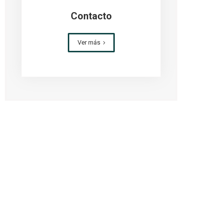
Iluminación solar para parques y
Contacto
veredas
Iluminación solar perimetral y de
Ver más
seguridad