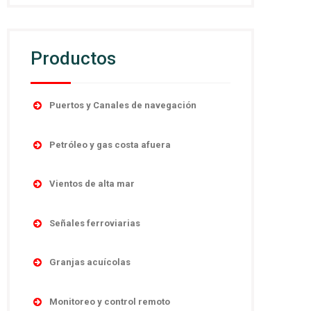
Productos
Puertos y Canales de navegación
Accesorios
Petróleo y gas costa afuera
Boyas
Boyas
Linternas autocontenidas
Vientos de alta mar
Desmantelamiento
Linternas marinas
Navegación
Linternas antiexplosivas
Señales ferroviarias
Luces direccionales
Obstrucción
Señales de niebla
Cruces de ferrocarril
Monitoreo y control remoto
Sistema y controles
Granjas acuícolas
Sistemas de poder
Señales absolutas y de distancia
Sistemas de energía
Temporario
Boyas
Señales de maniobras
Monitoreo y control remoto
Linternas marinas