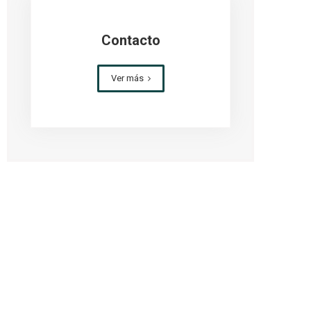
Estacionamientos
Iluminación solar para parques y
Contacto
veredas
Iluminación solar perimetral y de
Ver más
seguridad