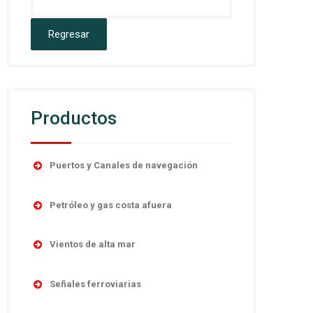
Productos
Puertos y Canales de navegación
Accesorios
Petróleo y gas costa afuera
Boyas
Boyas
Linternas autocontenidas
Vientos de alta mar
Desmantelamiento
Linternas marinas
Navegación
Linternas antiexplosivas
Señales ferroviarias
Luces direccionales
Obstrucción
Señales de niebla
Cruces de ferrocarril
Monitoreo y control remoto