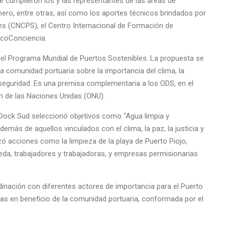
ue cumplieron los y las representantes de las áreas de
ero, entre otras, así como los aportes técnicos brindados por
les (CNCPS), el Centro Internacional de Formación de
EcoConciencia.
del Programa Mundial de Puertos Sostenibles. La propuesta se
la comunidad portuaria sobre la importancia del clima, la
a seguridad. Es una premisa complementaria a los ODS, en el
n de las Naciones Unidas (ONU).
 Dock Sud seleccionó objetivos como “Agua limpia y
emás de aquellos vinculados con el clima, la paz, la justicia y
izó acciones como la limpieza de la playa de Puerto Piojo,
neda, trabajadores y trabajadoras, y empresas permisionarias
inación con diferentes actores de importancia para el Puerto
das en beneficio de la comunidad portuaria, conformada por el