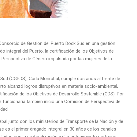
onsorcio de Gestión del Puerto Dock Sud en una gestión
o integral del Puerto, la certificación de los Objetivos de
e Perspectiva de Género impulsada por las mujeres de la
 Sud (CGPDS), Carla Monrabal, cumple dos años al frente de
rto alcanzó logros disruptivos en materia socio-ambiental,
tificación de los Objetivos de Desarrollo Sostenible (ODS). Por
 la funcionaria también inició una Comisión de Perspectiva de
idad.
al junto con los ministerios de Transporte de la Nación y de
e es el primer dragado integral en 30 años de los canales
ulados con la profundización y el mantenimiento portuario.