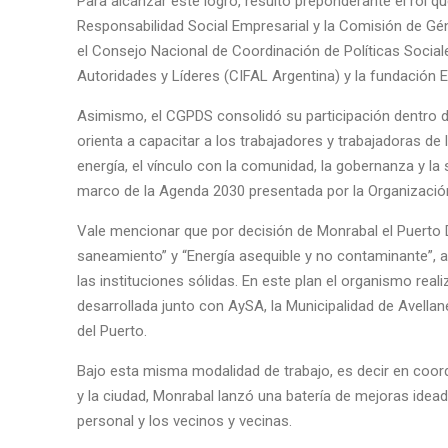
Para alcanzar este logro, resultó preponderante el rol q
Responsabilidad Social Empresarial y la Comisión de Gén
el Consejo Nacional de Coordinación de Políticas Socia
Autoridades y Líderes (CIFAL Argentina) y la fundación 
Asimismo, el CGPDS consolidó su participación dentro 
orienta a capacitar a los trabajadores y trabajadoras de 
energía, el vínculo con la comunidad, la gobernanza y l
marco de la Agenda 2030 presentada por la Organizació
Vale mencionar que por decisión de Monrabal el Puerto
saneamiento” y “Energía asequible y no contaminante”, ad
las instituciones sólidas. En este plan el organismo real
desarrollada junto con AySA, la Municipalidad de Avella
del Puerto.
Bajo esta misma modalidad de trabajo, es decir en coord
y la ciudad, Monrabal lanzó una batería de mejoras idea
personal y los vecinos y vecinas.