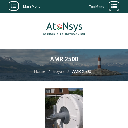
Main Menu
Top Menu
Skip
to
content
AMR 2500
Home
Boyas
AMR 2500