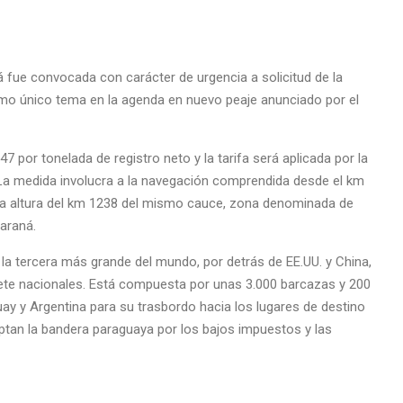
 fue convocada con carácter de urgencia a solicitud de la
omo único tema en la agenda en nuevo peaje anunciado por el
7 por tonelada de registro neto y la tarifa será aplicada por la
La medida involucra a la navegación comprendida desde el km
a la altura del km 1238 del mismo cauce, zona denominada de
Paraná.
s la tercera más grande del mundo, por detrás de EE.UU. y China,
ete nacionales. Está compuesta por unas 3.000 barcazas y 200
ay y Argentina para su trasbordo hacia los lugares de destino
an la bandera paraguaya por los bajos impuestos y las