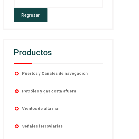
Productos
Puertos y Canales de navegación
Accesorios
Petróleo y gas costa afuera
Boyas
Boyas
Linternas autocontenidas
Vientos de alta mar
Desmantelamiento
Linternas marinas
Navegación
Linternas antiexplosivas
Señales ferroviarias
Luces direccionales
Obstrucción
Señales de niebla
Cruces de ferrocarril
Monitoreo y control remoto