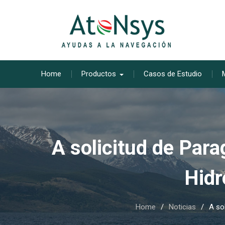
Skip
to
content
Home
Productos
Casos de Estudio
A solicitud de Para
Hidr
Home
Noticias
A sol